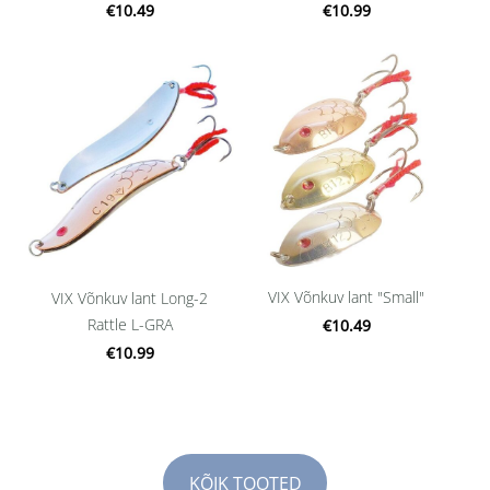
€10.49
€10.99
VIX Võnkuv lant "Small"
VIX Võnkuv lant Long-2
Rattle L-GRA
€10.49
€10.99
​KÕIK TOOTED​