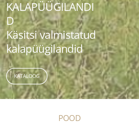
KALAPÜÜGILANDI
D
Käsitsi valmistatud
kalapüügilandid
​KATALOOG​
POOD