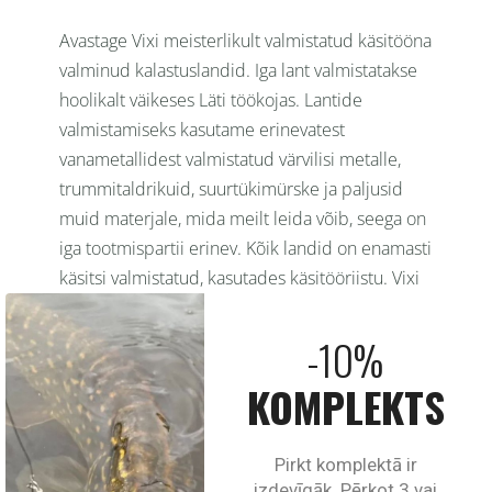
Avastage Vixi meisterlikult valmistatud käsitööna
valminud kalastuslandid. Iga lant valmistatakse
hoolikalt väikeses Läti töökojas. Lantide
valmistamiseks kasutame erinevatest
vanametallidest valmistatud värvilisi metalle,
trummitaldrikuid, suurtükimürske ja paljusid
muid materjale, mida meilt leida võib, seega on
iga tootmispartii erinev. Kõik landid on enamasti
käsitsi valmistatud, kasutades käsitööriistu. Vixi
kalastuslandid sobivad ideaalselt õngitsejatele,
kes hindavad meisterlikkust ja efektiivsust,
ühendades igas tükis traditsiooni ja kire
kalapüügi vastu.
​KONTAKTID​
​KATALOOG​